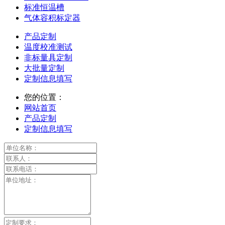
标准恒温槽
气体容积标定器
产品定制
温度校准测试
非标量具定制
大批量定制
定制信息填写
您的位置：
网站首页
产品定制
定制信息填写