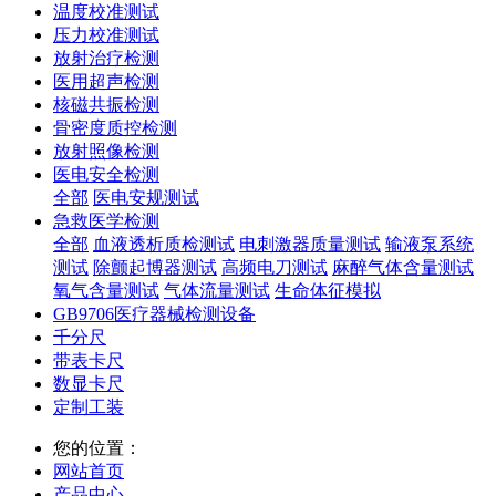
温度校准测试
压力校准测试
放射治疗检测
医用超声检测
核磁共振检测
骨密度质控检测
放射照像检测
医电安全检测
全部
医电安规测试
急救医学检测
全部
血液透析质检测试
电刺激器质量测试
输液泵系统
测试
除颤起博器测试
高频电刀测试
麻醉气体含量测试
氧气含量测试
气体流量测试
生命体征模拟
GB9706医疗器械检测设备
千分尺
带表卡尺
数显卡尺
定制工装
您的位置：
网站首页
产品中心