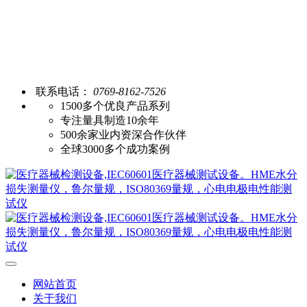
联系电话：
0769-8162-7526
1500多个优良产品系列
专注量具制造10余年
500余家业内资深合作伙伴
全球3000多个成功案例
网站首页
关于我们