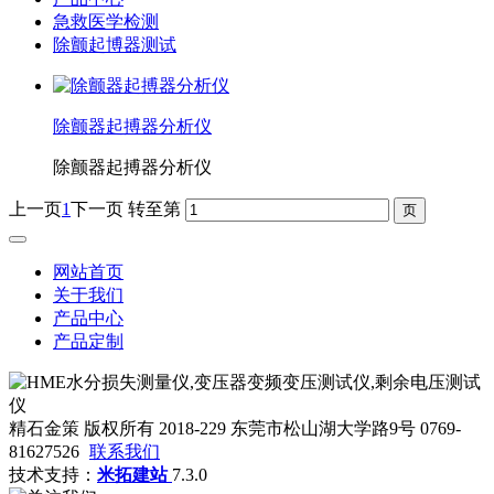
急救医学检测
除颤起博器测试
除颤器起搏器分析仪
除颤器起搏器分析仪
上一页
1
下一页
转至第
网站首页
关于我们
产品中心
产品定制
精石金策 版权所有 2018-229 东莞市松山湖大学路9号 0769-
81627526
联系我们
技术支持：
米拓建站
7.3.0